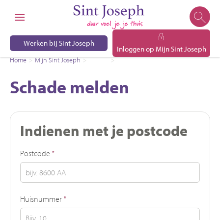
Naar de homepage
Ga naar Hoofd
Werken bij Sint Joseph
Inloggen op Mijn Sint Joseph
Home
Mijn Sint Joseph
Service
Schade melden
Naar hoofdinhoud
Naar hoofdnavigatiemenu
Naar zoeken
Schade melden
Indienen met je postcode
Verplicht veld
Postcode
*
Verplicht veld
Huisnummer
*