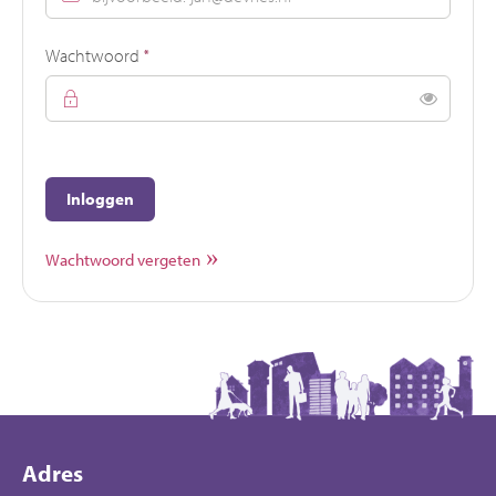
Verplicht veld
Wachtwoord
*
Toon
Inloggen
Wachtwoord vergeten
Contactinformatie
Adres