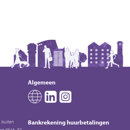
Algemeen
Bankrekening huurbetalingen
k buiten
 op 0546 87