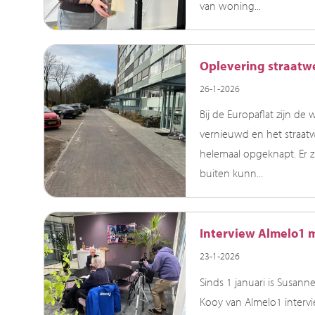
van woning...
Oplevering straatw
26-1-2026
Bij de Europaflat zijn d
vernieuwd en het straatw
helemaal opgeknapt. Er z
buiten kunn...
Interview Almelo1 
23-1-2026
Sinds 1 januari is Susa
Kooy van Almelo1 interv