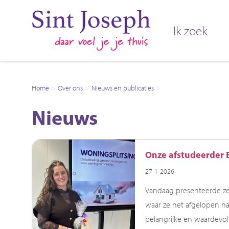
Naar de homepage
Ik zoek
Naar hoofdinhoud
Naar hoofdnavigatiemenu
Naar zoeken
Home
Over ons
Nieuws en publicaties
Nieuws
Nieuws
Onze afstudeerder E
27-1-2026
Vandaag presenteerde ze 
waar ze het afgelopen ha
belangrijke en waardevol