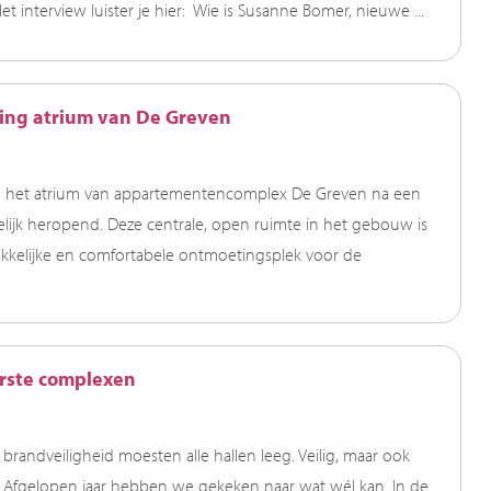
Het interview luister je hier: Wie is Susanne Bomer, nieuwe ...
ning atrium van De Greven
elo het atrium van appartementencomplex De Greven na een
elijk heropend. Deze centrale, open ruimte in het gebouw is
kkelijke en comfortabele ontmoetingsplek voor de
erste complexen
brandveiligheid moesten alle hallen leeg. Veilig, maar ook
. Afgelopen jaar hebben we gekeken naar wat wél kan. In de