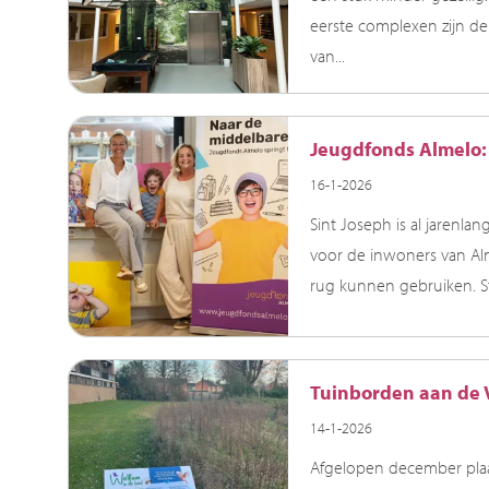
eerste complexen zijn de
van...
Jeugdfonds Almelo:
16-1-2026
Sint Joseph is al jarenl
voor de inwoners van Alm
rug kunnen gebruiken. S
Tuinborden aan de V
14-1-2026
Afgelopen december plaats