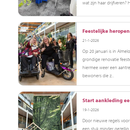
wat zijn haar drijfveren? 
Feestelijke herope
21-1-2026
Op 20 januari is in Alm
grondige renovatie feest
hiermee weer een aantre
bewoners die z...
Start aankleding e
19-1-2026
Door nieuwe regels voor 
een stuk minder gezellig