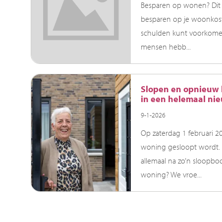
Besparen op wonen? Dit w
besparen op je woonkost
schulden kunt voorkomen.
mensen hebb...
Slopen en opnieuw b
in een helemaal nie
9-1-2026
Op zaterdag 1 februari 
woning gesloopt wordt. E
allemaal na zo’n sloopb
woning? We vroe...