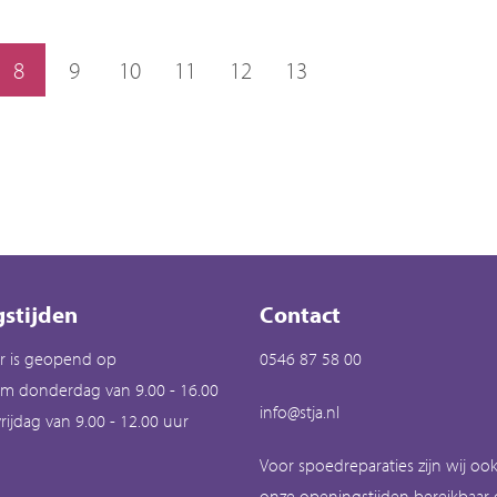
8
9
10
11
12
13
stijden
Contact
r is geopend op
0546 87 58 00
m donderdag van 9.00 - 16.00
info@stja.nl
rijdag van 9.00 - 12.00 uur
Voor spoedreparaties zijn wij oo
onze openingstijden bereikbaar