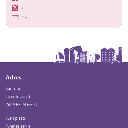
X
E-mail
Contactinformatie
Adres
Kantoor
Twentelaan 5
7609 RE ALMELO
Werkplaats
Twentelaan 4