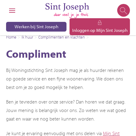
Naar de homepage
Ga naar Hoofd
Werken bij Sint Joseph
Inloggen op Mijn Sint Joseph
Home
Ik huur
Complimenten en klachten
Compliment
Naar hoofdinhoud
Naar hoofdnavigatiemenu
Naar zoeken
Compliment
Bij Woningstichting Sint Joseph mag je als huurder rekenen
op goede service en een fijne woonervaring. We doen ons
best om je zo goed mogelijk te helpen.
Ben je tevreden over onze service? Dan horen we dat graag.
Jouw mening is belangrijk voor ons. Zo weten we wat goed
gaat en waar we nog beter kunnen worden.
Je kunt je ervaring eenvoudig met ons delen via
Mijn Sint