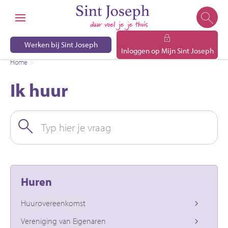
Naar de homepage
Ga naar Hoofd
Werken bij Sint Joseph
Inloggen op Mijn Sint Joseph
Home
Ik huur
Naar hoofdinhoud
Naar hoofdnavigatiemenu
Naar zoeken
Ik huur
Typ hier je vraag
Huren
Huurovereenkomst
Vereniging van Eigenaren