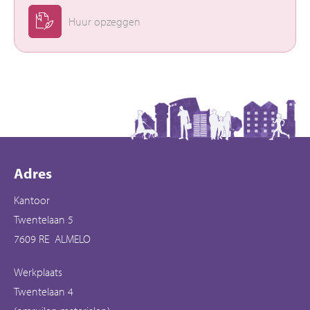
Huur opzeggen
Contactinformatie
Adres
Kantoor
Twentelaan 5
7609 RE ALMELO
Werkplaats
Twentelaan 4