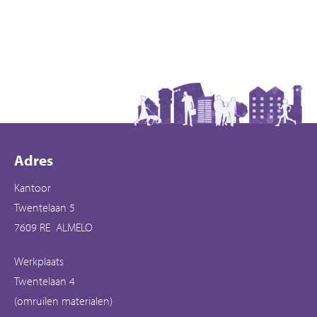
Contactinformatie
Adres
Kantoor
Twentelaan 5
7609 RE ALMELO
Werkplaats
Twentelaan 4
(omruilen materialen)