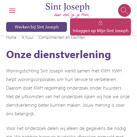
Naar de homepage
Ga naar Hoofd
Werken bij Sint Joseph
Inloggen op Mijn Sint Joseph
Home
Ik huur
Complimenten en klachten
Onze dienstverlening
Naar hoofdinhoud
Naar hoofdnavigatiemenu
Naar zoeken
Onze dienstverlening
Woningstichting Sint Joseph werkt samen met KWH. KWH
helpt woningcorporaties om hun service te verbeteren.
Daarom doet KWH regelmatig onderzoek onder huurders.
Met de uitkomsten van het onderzoek kijken wij hoe we onze
dienstverlening beter kunnen maken. Jouw mening is voor
ons belangrijk.
Voor het onderzoek delen wij alleen de gegevens die nodig
zijn. We hebben hierover duidelijke afspraken gemaakt met