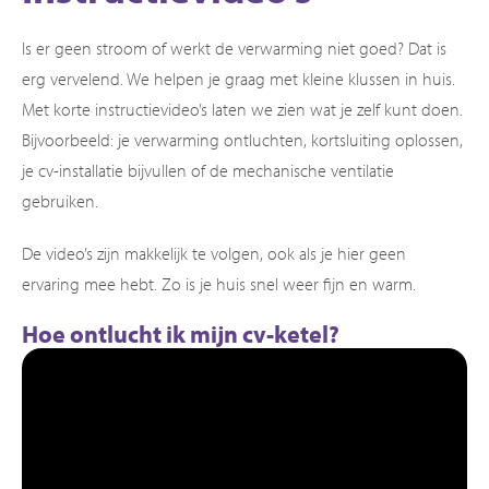
Is er geen stroom of werkt de verwarming niet goed? Dat is
erg vervelend. We helpen je graag met kleine klussen in huis.
Met korte instructievideo’s laten we zien wat je zelf kunt doen.
Bijvoorbeeld: je verwarming ontluchten, kortsluiting oplossen,
je cv-installatie bijvullen of de mechanische ventilatie
gebruiken.
De video’s zijn makkelijk te volgen, ook als je hier geen
ervaring mee hebt. Zo is je huis snel weer fijn en warm.
Hoe ontlucht ik mijn cv-ketel?