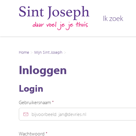
Naar de homepage
Ik zoek
Naar hoofdinhoud
Naar hoofdnavigatiemenu
Naar zoeken
Home
Mijn Sint Joseph
Inloggen
Inloggen
Login
Verplicht veld
Gebruikersnaam
*
Verplicht veld
Wachtwoord
*