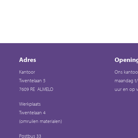
Contactinformatie
Adres
Opening
Kantoor
Ons kantoo
Twentelaan 5
maandag t/
7609 RE ALMELO
uur en op v
Werkplaats
Twentelaan 4
(omruilen materialen)
Postbus 33