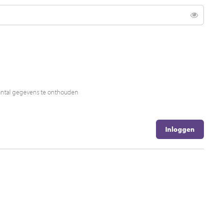
Toon
antal gegevens te onthouden
Inloggen