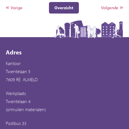
Vorige
Overzicht
Volgende
Contactinformatie
Adres
Kantoor
Twentelaan 5
7609 RE ALMELO
Werkplaats
Twentelaan 4
(omruilen materialen)
Postbus 33