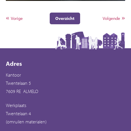
Vorige
Overzicht
Volgende
Contactinformatie
Adres
Kantoor
Twentelaan 5
7609 RE ALMELO
Werkplaats
Twentelaan 4
(omruilen materialen)