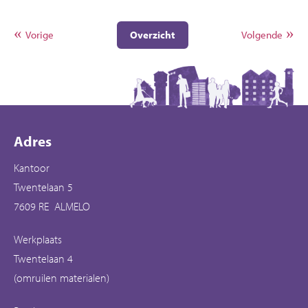
Vorige
Overzicht
Volgende
Contactinformatie
Adres
Kantoor
Twentelaan 5
7609 RE ALMELO
Werkplaats
Twentelaan 4
(omruilen materialen)