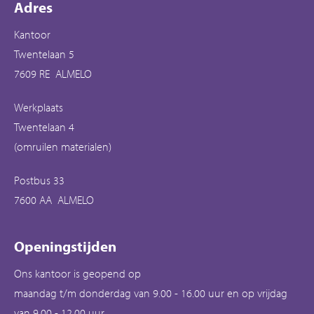
Contactinformatie
Adres
Kantoor
Twentelaan 5
7609 RE ALMELO
Werkplaats
Twentelaan 4
(omruilen materialen)
Postbus 33
7600 AA ALMELO
Openingstijden
Ons kantoor is geopend op
maandag t/m donderdag van 9.00 - 16.00 uur en op vrijdag
van 9.00 - 12.00 uur