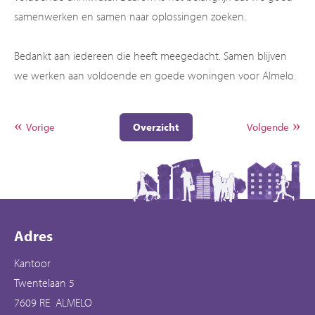
samenwerken en samen naar oplossingen zoeken.
Bedankt aan iedereen die heeft meegedacht. Samen blijven
we werken aan voldoende en goede woningen voor Almelo.
Vorige
Overzicht
Volgende
Contactinformatie
Adres
Kantoor
Twentelaan 5
7609 RE ALMELO